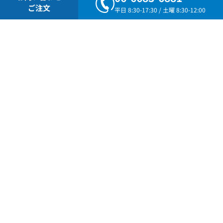
コンクリート圧縮試験機
ご注文
平日 8:30-17:30 / 土曜 8:30-12:00
ユニットジャッキ
マルチメーター（圧力・変位記録装置）
グラウトストッパー
アンボンドロック
2024度版カタログ