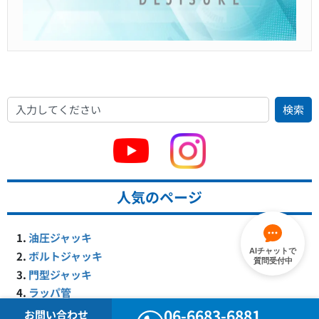
検索
人気のページ
油圧ジャッキ
AIチャットで
ボルトジャッキ
質問受付中
門型ジャッキ
ラッパ管
ポールフィックス・スタッフ・巻尺
06-6683-6881
お問い合わせ