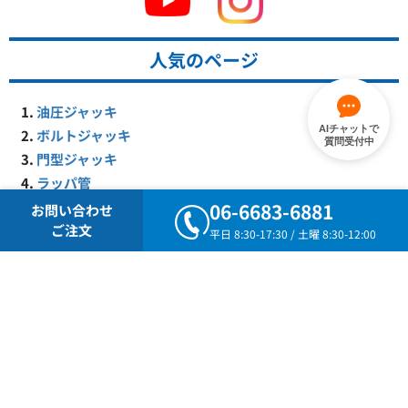
人気のページ
油圧ジャッキ
AIチャットで
ボルトジャッキ
質問受付中
門型ジャッキ
ラッパ管
ポールフィックス・スタッフ・巻尺
06-6683-6881
お問い合わせ
コンクリート圧縮試験機
ご注文
平日 8:30-17:30 / 土曜 8:30-12:00
ユニットジャッキ
マルチメーター（圧力・変位記録装置）
テーパープレート
グラウトストッパー
2024度版カタログ