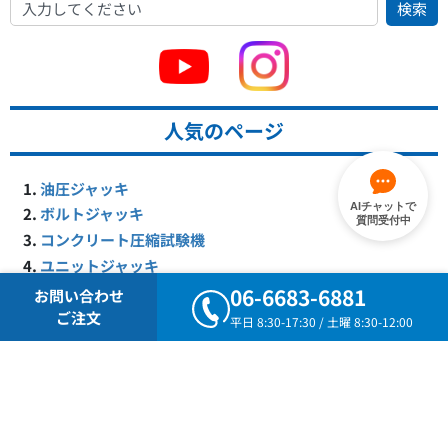
検索
人気のページ
油圧ジャッキ
AIチャットで
ボルトジャッキ
質問受付中
コンクリート圧縮試験機
ユニットジャッキ
門型ジャッキ
06-6683-6881
お問い合わせ
ラッパ管
ご注文
平日 8:30-17:30 / 土曜 8:30-12:00
テーパープレート
ケーシング関連
ポールフィックス・スタッフ・巻尺
アンボンドロック