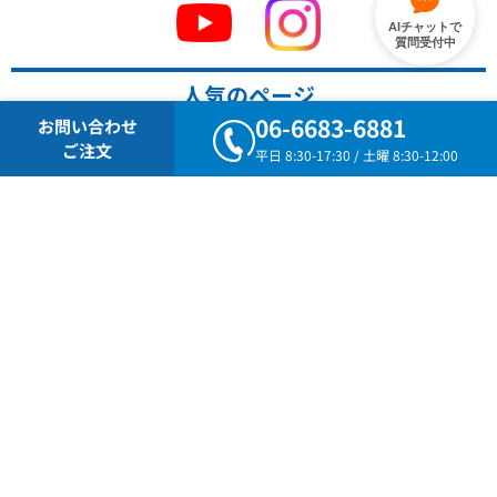
AIチャットで
質問受付中
人気のページ
06-6683-6881
お問い合わせ
ご注文
平日 8:30-17:30 / 土曜 8:30-12:00
油圧ジャッキ
ボルトジャッキ
門型ジャッキ
ラッパ管
コンクリート圧縮試験機
ユニットジャッキ
ポールフィックス・スタッフ・巻尺
テーパープレート
マルチメーター（圧力・変位記録装置）
アンボンドロック
2024度版カタログ