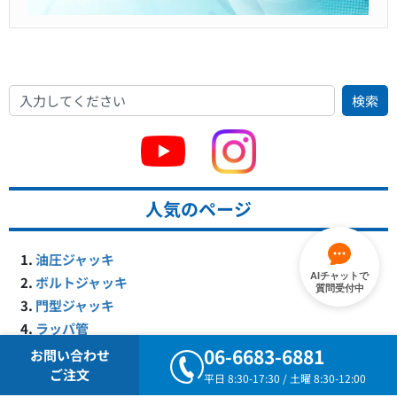
検索
人気のページ
油圧ジャッキ
AIチャットで
ボルトジャッキ
質問受付中
門型ジャッキ
ラッパ管
ポールフィックス・スタッフ・巻尺
06-6683-6881
お問い合わせ
コンクリート圧縮試験機
ご注文
平日 8:30-17:30 / 土曜 8:30-12:00
ユニットジャッキ