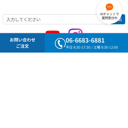
AIチャットで
検索
質問受付中
06-6683-6881
お問い合わせ
ご注文
平日 8:30-17:30 / 土曜 8:30-12:00
人気のページ
油圧ジャッキ
門型ジャッキ
ボルトジャッキ
ポールフィックス・スタッフ・巻尺
ラッパ管
コンクリート圧縮試験機
ユニットジャッキ
マルチメーター（圧力・変位記録装置）