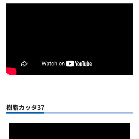
樹脂カッタ37